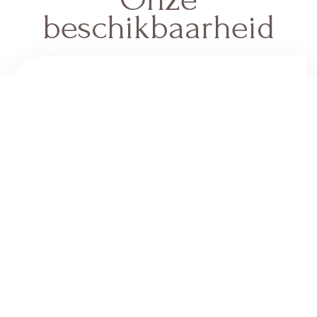
beschikbaarheid
-
Beschikbaar
-
Niet beschikbaar
Villa Gianna Anduze
70 Chemin Du Bois,
30140 ANDUZE - FRANCE
+33 6 20 85 31 59
Contact opnemen per e-mail