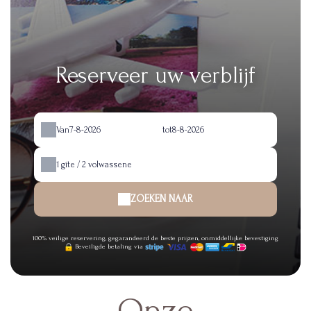
Reserveer uw verblijf
Van
tot
1
gîte /
2
volwassene
ZOEKEN NAAR
100% veilige reservering, gegarandeerd de beste prijzen, onmiddellijke bevestiging
Beveiligde betaling via
Onze