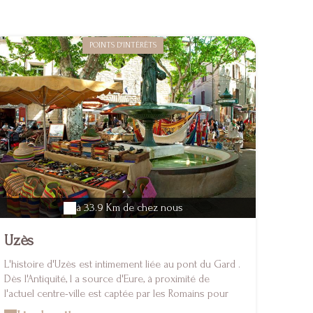
POINTS D'INTÉRÊTS
à 33.9 Km de chez nous
Uzès
L'histoire d'Uzès est intimement liée au pont du Gard .
Dès l'Antiquité, l a source d'Eure, à proximité de
l'actuel centre-ville est captée par les Romains pour
alimenter la ville de Nîmes . Ils construisent alors un