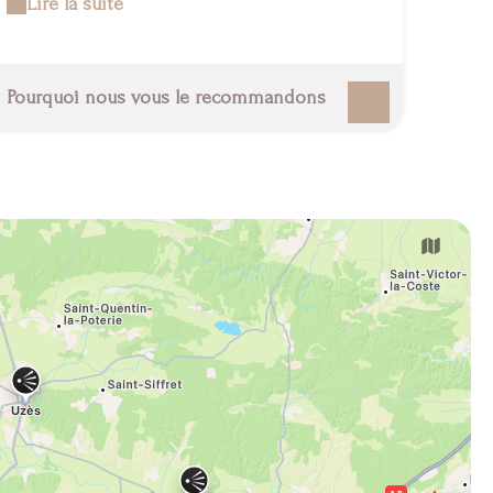
Lire la suite
aqueduc de 50 km, avec comme joyau central, le Pont
du Gard classé au Patrimoine mondial de l'Unesco ,
qui enjambe le Gardon et ses fameuses gorges. On
ne manquera pas d'aller visiter ce site splendide,
Pourquoi nous vous le recommandons
distant d'une vingtaine de kilomètres. À vélo, on
pourra suivre la voie cyclable, depuis la source de
l'Eure et à pied, le sentier de l'aqueduc autour du site.
Le classement d'Uzès comme « Ville d'art et d'histoire
» s'explique également par son très beau château , le
premier duché de France. La famille d'Uzès possède
depuis plus de 1 000 ans cet édifice du centre-ville. Il
se visite et permet notamment d'admirer une très
belle vue sur Uzès, depuis la Tour Bermonde, dans
l'enceinte du château. La tour Fenestrelle, plus
discrète mais finement ouvragée, vaut le coup d'œil. Il
s'agit en réalité d'un clocher cylindrique, vestige d'une
cathédrale romane détruite par les huguenots au
XVIème siècle. À cette époque, la ville est la cinquième
ville protestante du royaume. Mais cette histoire et ce
patrimoine exceptionnel ne doivent pas occulter les
autres richesses de ce territoire. Parmi elles, de belles