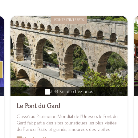
POINTS D'INTÉRÊTS
à 43 Km de chez nous
Le Pont du Gard
Classé au Patrimoine Mondial de l'Unesco, le Pont du
Gard fait partie des sites touristiques les plus visités
de France. Petits et grands, amoureux des vieilles
pierres, contemplatifs ou sportifs, le célèbre