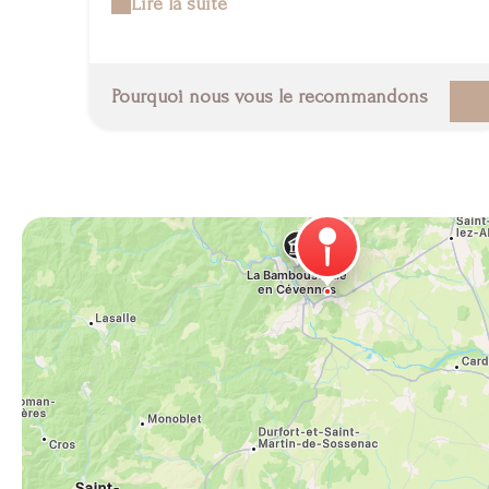
Lire la suite
rêveries, flâneries, jeux et joies des découvertes,
chacun trouvera selon son désir de plénitude et
d'enchantement, de quoi oublier le temps, parmi plus
de 1000 variétés de bambous, fleurs rares et plantes
Pourquoi nous vous le recommandons
remarquables . Plus qu'un jardin, la Bambouseraie est
une véritable destination . Plus qu'un décor de carte
postale, la Bambouseraie doit se vivre comme une
expérience à part entière. Une expérience où les sens
sont en éveil, les émotions en ébullition, où l'on se
sent si petit face à l'immensité et la puissance de la
nature. Quoi de plus inattendu que de découvrir à la
porte des Cévennes cet écrin naturel dont la
promesse est bien plus grande que celle d'une prairie
de bambous. Une destination plurielle, dont les
surprises se renouvellent au gré des saisons, au gré
des escales où l'on s'arrête. À la Bambouseraie, vous
n'aurez pas fini de parcourir le monde. Retrouvez
toutes nos dates d'animations (ateliers pédagogiques,
concerts, exposition temporaire etc...) sur notre site :
http://bambouseraie.fr ou nos pages Facebook et
Instagram .