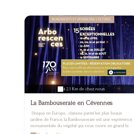
MONUMENTS ET PATRIMOINE CULTUREL
à 2.1 Km de chez nous
La Bambouseraie en Cévennes
Unique en Europe , classée parmi les plus beaux
jardins de France, la Bambouseraie est une expérience
monumentale du végétal qui vous ouvre en grand le
regard et le cœur. Promenades, contemplations,