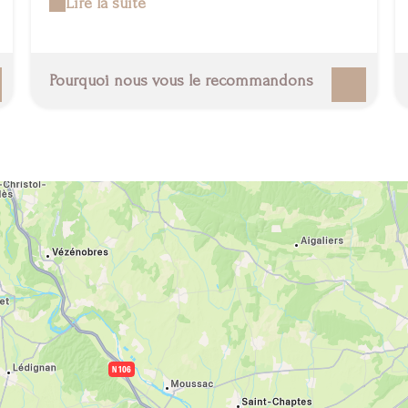
Lire la suite
monument est une destination qui séduit tout le
monde ! Pour découvrir le lieu, rien de mieux que de
commencer la visite par le musée consacré à la
civilisation gallo-romaine. Grâce à cette plongée dans
Pourquoi nous vous le recommandons
le temps, la construction de l'aqueduc n'aura plus de
secret pour vous… Pour mieux comprendre l'Antiquité
tout en s'amusant, les enfants apprécieront quant à
eux l'espace Ludo et ses ateliers pédagogiques. Mais
pour en savoir plus au sujet de l'agriculture, de la
forêt et du pastoralisme en pays méditerranéen,
promenez-vous au cœur de mémoires de garrigues.
Un parcours de 15 hectares à la rencontre des
oliviers, des vignes et des murs en pierres sèches,
symboles du paysage de la région. Au moment de
découvrir le pont, admirez aussi ces oliviers
millénaires, ayant traversé les siècles, tout comme la
construction en pierres qui se dresse devant vous.
Édifié au Ier siècle, le Pont du Gard est l'un des plus
spectaculaires monuments romains qui subsistent en
France. Enjambant le gardon, l'aqueduc permettait
durant l'Antiquité d'alimenter en eau de source la ville